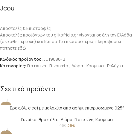
Jcou
Αποστολές & Επιστροφές
Αποστολές προϊόντων του glikofridis.gr γίνονται σε όλη την Ελλάδα
(σε κάθε περιοχή) και Κύπρο. Για περισσότερες πληροφορίες
πατήστε εδώ
Κωδικός προϊόντος:
JU19086-2
Κατηγορίες:
Για εκείνη
,
Γυναικείο
,
Δώρα
,
Κόσμημα
,
Ρολόγια
Σχετικά προϊόντα
Βραχιόλι cleef με μαλαχίτη από ασήμι επιχρυσωμένο 925°
-17%
SOLD O
Γυναίκα
,
Βραχιόλια
,
Δώρα
,
Για εκείνη
,
Κόσμημα
UT
38
€
46
€