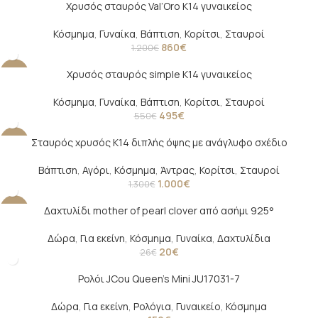
Χρυσός σταυρός Val’Oro Κ14 γυναικείος
-28%
Κόσμημα
,
Γυναίκα
,
Βάπτιση
,
Κορίτσι
,
Σταυροί
860
€
1.200
€
Χρυσός σταυρός simple Κ14 γυναικείος
-10%
Κόσμημα
,
Γυναίκα
,
Βάπτιση
,
Κορίτσι
,
Σταυροί
495
€
550
€
Σταυρός χρυσός Κ14 διπλής όψης με ανάγλυφο σχέδιο
-23%
Βάπτιση
,
Αγόρι
,
Κόσμημα
,
Άντρας
,
Κορίτσι
,
Σταυροί
1.000
€
1.300
€
Δαχτυλίδι mother of pearl clover από ασήμι 925°
-23%
Δώρα
,
Για εκείνη
,
Κόσμημα
,
Γυναίκα
,
Δαχτυλίδια
20
€
26
€
Ρολόι JCou Queen’s Mini JU17031-7
Δώρα
,
Για εκείνη
,
Ρολόγια
,
Γυναικείο
,
Κόσμημα