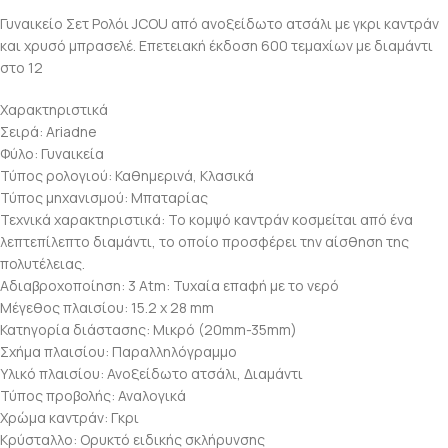
Γυναικείο Σετ Ρολόι JCOU από ανοξείδωτο ατσάλι με γκρι καντράν
και χρυσό μπρασελέ. Επετειακή έκδοση 600 τεμαχίων με διαμάντι
στο 12
Χαρακτηριστικά
Σειρά: Ariadne
Φύλο: Γυναικεία
Τύπος ρολογιού: Καθημερινά, Κλασικά
Τύπος μηχανισμού: Μπαταρίας
Τεχνικά χαρακτηριστικά: Το κομψό καντράν κοσμείται από ένα
λεπτεπίλεπτο διαμάντι, το οποίο προσφέρει την αίσθηση της
πολυτέλειας.
Αδιαβροχοποίηση: 3 Atm: Τυχαία επαφή με το νερό
Μέγεθος πλαισίου: 15.2 x 28 mm
Κατηγορία διάστασης: Μικρό (20mm-35mm)
Σχήμα πλαισίου: Παραλληλόγραμμο
Υλικό πλαισίου: Ανοξείδωτο ατσάλι, Διαμάντι
Τύπος προβολής: Αναλογικά
Χρώμα καντράν: Γκρι
Κρύσταλλο: Ορυκτό ειδικής σκλήρυνσης