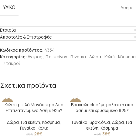
ΥΛΙΚΌ
Ασήμι
Εταιρία
Αποστολές & Επιστροφές
Κωδικός προϊόντος:
4334
Κατηγορίες:
Άντρας
,
Για εκείνον
,
Γυναίκα
,
Δώρα
,
Κολιέ
,
Κόσμημα
,
Σταυροί
Σχετικά προϊόντα
Κολιέ τριπλό Μονόπετρο Από
Βραχιόλι cleef με μαλαχίτη από
-22%
-17%
Επιπλατινωμένο Ασήμι 925°
ασήμι επιχρυσωμένο 925°
SOLD O
UT
Δώρα
,
Για εκείνη
,
Κόσμημα
,
Γυναίκα
,
Βραχιόλια
,
Δώρα
,
Για
Γυναίκα
,
Κολιέ
εκείνη
,
Κόσμημα
28
€
38
€
36
€
46
€