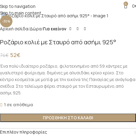
0
0
Skip to navigation
Click to enlarge
Skip to main content
-30%
Αρχική σελίδα
Δώρα
Για εκείνον
Ροζάριο κολιέ με Σταυρό από ασήμι 925°
52
€
74
€
Ένα πολύ ιδιαίτερο ροζάριο, φιλοτεχνημένο από 59 χάντρες με
γυαλιστερό φινίρισμα, δεμένες με αλυσιδάκι κρίκο κρίκο. Στο
κέντρο κοσμείται με μοτίφ με την εικόνα της Παναγίας με ανάγλυφα
σχέδια. Στο τελείωμα φέρει σταυρό με τον Εσταυρωμένο,από
ασήμι 925.
1 σε απόθεμα
ΠΡΟΣΘΉΚΗ ΣΤΟ ΚΑΛΆΘΙ
Επιπλέον πληροφορίες