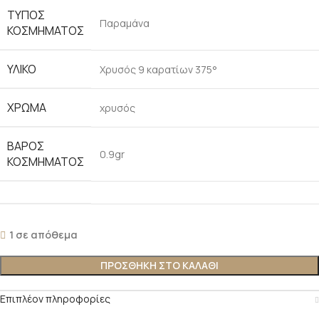
ΤΎΠΟΣ
Παραμάνα
ΚΟΣΜΉΜΑΤΟΣ
ΥΛΙΚΌ
Χρυσός 9 καρατίων 375°
ΧΡΏΜΑ
χρυσός
ΒΆΡΟΣ
0.9gr
ΚΟΣΜΉΜΑΤΟΣ
1 σε απόθεμα
ΠΡΟΣΘΉΚΗ ΣΤΟ ΚΑΛΆΘΙ
Επιπλέον πληροφορίες