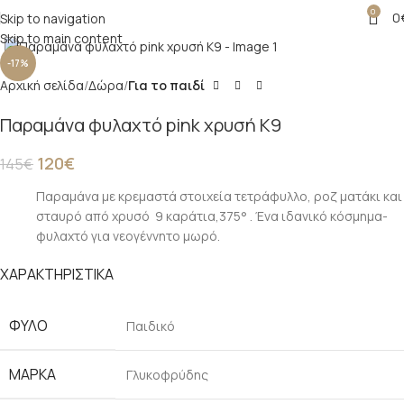
0
0
Skip to navigation
Click to enlarge
Skip to main content
-17%
Αρχική σελίδα
Δώρα
Για το παιδί
Παραμάνα φυλαχτό pink χρυσή K9
120
€
145
€
Παραμάνα με κρεμαστά στοιχεία τετράφυλλο, ροζ ματάκι και
σταυρό από χρυσό 9 καράτια,375° . Ένα ιδανικό κόσμημα-
φυλαχτό για νεογέννητο μωρό.
ΧΑΡΑΚΤΗΡΙΣΤΙΚΑ
ΦΎΛΟ
Παιδικό
ΜΆΡΚΑ
Γλυκοφρύδης