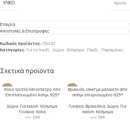
ΥΛΙΚΌ
Χρυσό
Εταιρία
Αποστολές & Επιστροφές
Κωδικός προϊόντος:
ΠΑ432
Κατηγορίες:
Για το παιδί
,
Δώρα
,
Κόσμημα
,
Παιδί
,
Παραμάνες
Σχετικά προϊόντα
Κολιέ τριπλό Μονόπετρο Από
Βραχιόλι cleef με μαλαχίτη από
-22%
-17%
Επιπλατινωμένο Ασήμι 925°
ασήμι επιχρυσωμένο 925°
SOLD O
UT
Δώρα
,
Για εκείνη
,
Κόσμημα
,
Γυναίκα
,
Βραχιόλια
,
Δώρα
,
Για
Γυναίκα
,
Κολιέ
εκείνη
,
Κόσμημα
28
€
38
€
36
€
46
€