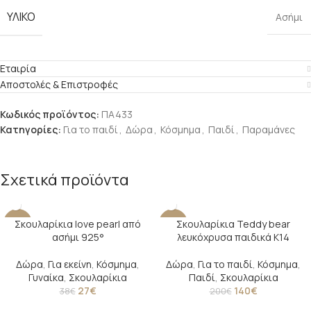
ΥΛΙΚΟ
Ασήμι
Εταιρία
Αποστολές & Επιστροφές
Κωδικός προϊόντος:
ΠA433
Κατηγορίες:
Για το παιδί
,
Δώρα
,
Κόσμημα
,
Παιδί
,
Παραμάνες
Σχετικά προϊόντα
Σκουλαρίκια love pearl από
Σκουλαρίκια Teddy bear
-29%
-30%
ασήμι 925°
λευκόχρυσα παιδικά Κ14
Δώρα
,
Για εκείνη
,
Κόσμημα
,
Δώρα
,
Για το παιδί
,
Κόσμημα
,
Γυναίκα
,
Σκουλαρίκια
Παιδί
,
Σκουλαρίκια
27
€
140
€
38
€
200
€