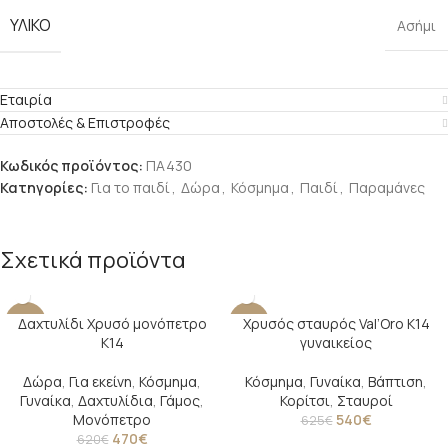
ΥΛΙΚΌ
Ασήμι
Εταιρία
Αποστολές & Επιστροφές
Κωδικός προϊόντος:
ΠA430
Κατηγορίες:
Για το παιδί
,
Δώρα
,
Κόσμημα
,
Παιδί
,
Παραμάνες
Σχετικά προϊόντα
Δαχτυλίδι Χρυσό μονόπετρο
Χρυσός σταυρός Val’Oro Κ14
-24%
-14%
Κ14
γυναικείος
Δώρα
,
Για εκείνη
,
Κόσμημα
,
Κόσμημα
,
Γυναίκα
,
Βάπτιση
,
Γυναίκα
,
Δαχτυλίδια
,
Γάμος
,
Κορίτσι
,
Σταυροί
Μονόπετρο
540
€
625
€
470
€
620
€