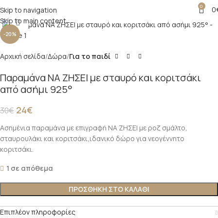
0
0
Skip to navigation
Skip to main content
Click to enlarge
-20%
Αρχική σελίδα
Δώρα
Για το παιδί
Παραμάνα ΝΑ ΖΗΣΕΙ με σταυρό και κοριτσάκι
από ασήμι 925°
24
€
30
€
Ασημένια παραμάνα με επιγραφή ΝΑ ΖΗΣΕΙ με ροζ σμάλτο,
σταυρουλάκι και κοριτσάκι,ιδανικό δώρο για νεογέννητο
κοριτσάκι.
1 σε απόθεμα
ΠΡΟΣΘΉΚΗ ΣΤΟ ΚΑΛΆΘΙ
Επιπλέον πληροφορίες