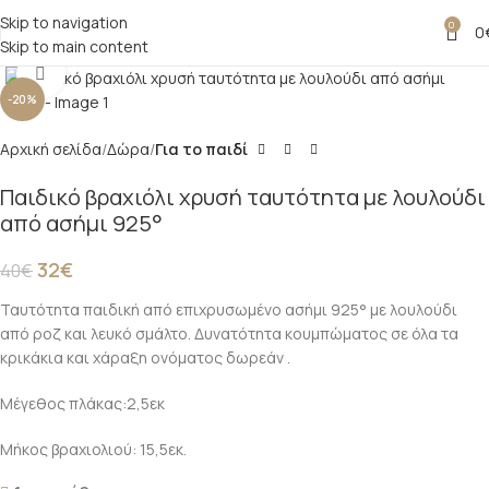
Skip to navigation
0
0
Skip to main content
Click to enlarge
-20%
Αρχική σελίδα
Δώρα
Για το παιδί
Παιδικό βραχιόλι χρυσή ταυτότητα με λουλούδι
από ασήμι 925°
32
€
40
€
Ταυτότητα παιδική από επιχρυσωμένο ασήμι 925° με λουλούδι
από ροζ και λευκό σμάλτο. Δυνατότητα κουμπώματος σε όλα τα
κρικάκια και χάραξη ονόματος δωρεάν .
Μέγεθος πλάκας:2,5εκ
Μήκος βραχιολιού: 15,5εκ.