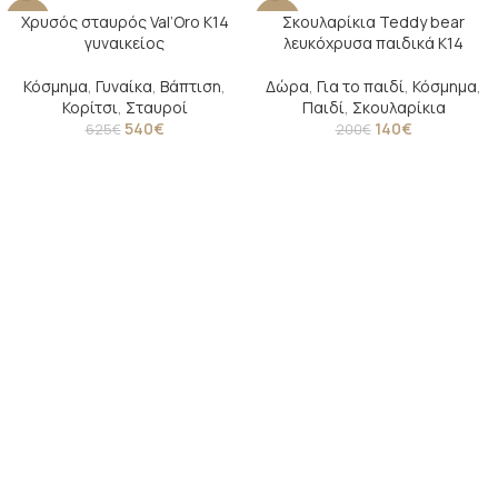
Χρυσός σταυρός Val’Oro Κ14
Σκουλαρίκια Teddy bear
-14%
-30%
γυναικείος
λευκόχρυσα παιδικά Κ14
Κόσμημα
,
Γυναίκα
,
Βάπτιση
,
Δώρα
,
Για το παιδί
,
Κόσμημα
,
Κορίτσι
,
Σταυροί
Παιδί
,
Σκουλαρίκια
540
€
140
€
625
€
200
€