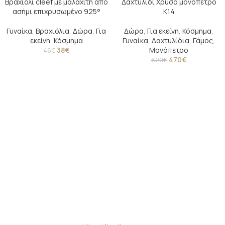
Βραχιόλι cleef με μαλαχίτη από
Δαχτυλίδι Χρυσό μονόπετρο
-17%
-24%
ασήμι επιχρυσωμένο 925°
Κ14
SOLD O
UT
Γυναίκα
,
Βραχιόλια
,
Δώρα
,
Για
Δώρα
,
Για εκείνη
,
Κόσμημα
,
εκείνη
,
Κόσμημα
Γυναίκα
,
Δαχτυλίδια
,
Γάμος
,
38
€
Μονόπετρο
46
€
470
€
620
€