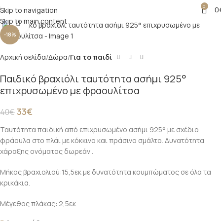
0
0
Skip to navigation
Skip to main content
Click to enlarge
-18%
Αρχική σελίδα
Δώρα
Για το παιδί
Παιδικό βραχιόλι ταυτότητα ασήμι 925°
επιχρυσωμένο με φραουλίτσα
33
€
40
€
Ταυτότητα παιδική από επιχρυσωμένο ασήμι 925° με σχέδιο
φράουλα στο πλάι με κόκκινο και πράσινο σμάλτο. Δυνατότητα
χάραξης ονόματος δωρεάν .
Μήκος βραχιολιού:15,5εκ με δυνατότητα κουμπώματος σε όλα τα
κρικάκια.
Μέγεθος πλάκας: 2,5εκ