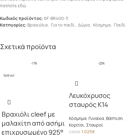
πατήστε εδώ
Κωδικός προϊόντος:
6F-BR400-3
Κατηγορίες:
Βραχιόλια
,
Για το παιδί
,
Δώρα
,
Κόσμημα
,
Παιδί
Σχετικά προϊόντα
-17%
-22%
Sold out
Λευκόχρυσος
σταυρός Κ14
Βραχιόλι cleef με
Κόσμημα
,
Γυναίκα
,
Βάπτιση
,
μαλαχίτη από ασήμι
Κορίτσι
,
Σταυροί
επιχρυσωμένο 925°
1.025
€
1.320
€