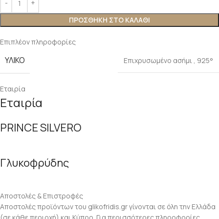
ΠΡΟΣΘΉΚΗ ΣΤΟ ΚΑΛΆΘΙ
Επιπλέον πληροφορίες
ΥΛΙΚΌ
Επιχρυσωμένο ασήμι
,
925°
Εταιρία
Εταιρία
PRINCE SILVERO
Γλυκοφρύδης
Αποστολές & Επιστροφές
Αποστολές προϊόντων του glikofridis.gr γίνονται σε όλη την Ελλάδα
(σε κάθε περιοχή) και Κύπρο. Για περισσότερες πληροφορίες