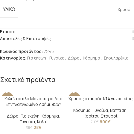
ΥΛΙΚΌ
Χρυσό
Εταιρία
Αποστολές & Επιστροφές
Κωδικός προϊόντος:
7245
Κατηγορίες:
Για εκείνη
,
Γυναίκα
,
Δώρα
,
Κόσμημα
,
Σκουλαρίκια
Σχετικά προϊόντα
Κολιέ τριπλό Μονόπετρο Από
Χρυσός σταυρός Κ14 γυναικείος
-22%
-15%
Επιπλατινωμένο Ασήμι 925°
Κόσμημα
,
Γυναίκα
,
Βάπτιση
,
Δώρα
,
Για εκείνη
,
Κόσμημα
,
Κορίτσι
,
Σταυροί
Γυναίκα
,
Κολιέ
600
€
710
€
28
€
36
€