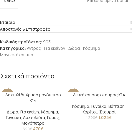
ΥΛΙΚΟ
Επιχρυσωμένο ασήμι
Εταιρία
Αποστολές & Επιστροφές
Κωδικός προϊόντος:
903
Κατηγορίες:
Άντρας
,
Για εκείνον
,
Δώρα
,
Κόσμημα
,
Μανικετόκουμπα
Σχετικά προϊόντα
Δαχτυλίδι Χρυσό μονόπετρο
Λευκόχρυσος σταυρός Κ14
-24%
-22%
Κ14
Κόσμημα
,
Γυναίκα
,
Βάπτιση
,
Δώρα
,
Για εκείνη
,
Κόσμημα
,
Κορίτσι
,
Σταυροί
Γυναίκα
,
Δαχτυλίδια
,
Γάμος
,
1.025
€
1.320
€
Μονόπετρο
470
€
620
€