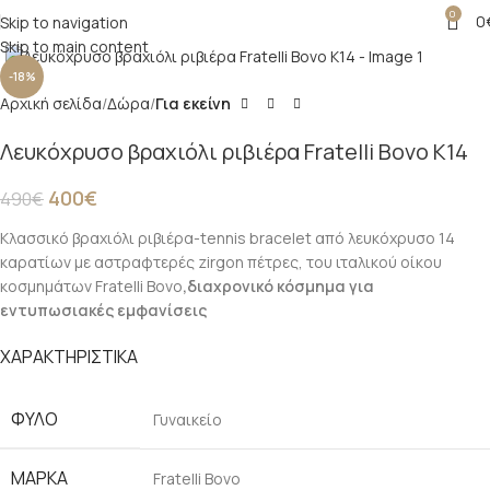
0
0
Skip to navigation
Click to enlarge
Skip to main content
-18%
Αρχική σελίδα
Δώρα
Για εκείνη
Λευκόχρυσο βραχιόλι ριβιέρα Fratelli Bovo Κ14
400
€
490
€
Κλασσικό βραχιόλι ριβιέρα-tennis bracelet από λευκόχρυσο 14
καρατίων με αστραφτερές zirgon πέτρες, του ιταλικού οίκου
κοσμημάτων Fratelli Bovo
,διαχρονικό κόσμημα για
εντυπωσιακές εμφανίσεις
ΧΑΡΑΚΤΗΡΙΣΤΙΚΑ
ΦΎΛΟ
Γυναικείο
ΜΆΡΚΑ
Fratelli Bovo