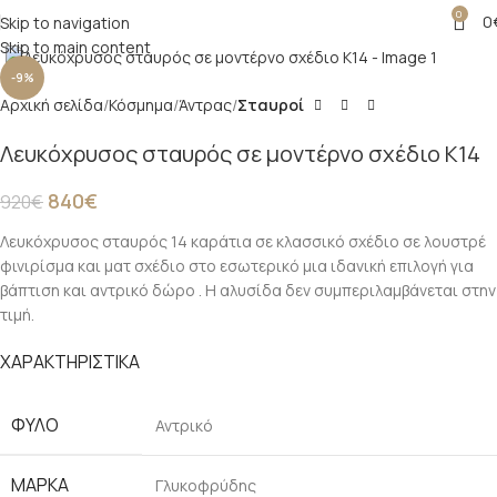
0
0
Skip to navigation
Click to enlarge
Skip to main content
-9%
Αρχική σελίδα
Κόσμημα
Άντρας
Σταυροί
Λευκόχρυσος σταυρός σε μοντέρνο σχέδιο Κ14
840
€
920
€
Λευκόχρυσος σταυρός 14 καράτια σε κλασσικό σχέδιο σε λουστρέ
φινιρίσμα και ματ σχέδιο στο εσωτερικό μια ιδανική επιλογή για
βάπτιση και αντρικό δώρο . Η αλυσίδα δεν συμπεριλαμβάνεται στην
τιμή.
ΧΑΡΑΚΤΗΡΙΣΤΙΚΑ
ΦΎΛΟ
Αντρικό
ΜΆΡΚΑ
Γλυκοφρύδης