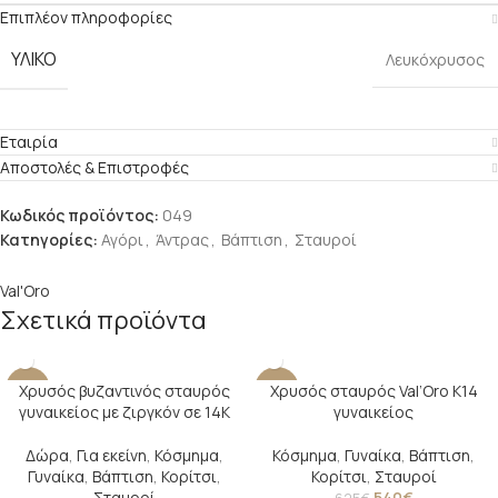
Επιπλέον πληροφορίες
ΥΛΙΚΌ
Λευκόχρυσος
Εταιρία
Αποστολές & Επιστροφές
Κωδικός προϊόντος:
049
Κατηγορίες:
Αγόρι
,
Άντρας
,
Βάπτιση
,
Σταυροί
Val'Oro
Σχετικά προϊόντα
Χρυσός βυζαντινός σταυρός
Χρυσός σταυρός Val’Oro Κ14
-21%
-14%
γυναικείος με ζιργκόν σε 14Κ
γυναικείος
Δώρα
,
Για εκείνη
,
Κόσμημα
,
Κόσμημα
,
Γυναίκα
,
Βάπτιση
,
Γυναίκα
,
Βάπτιση
,
Κορίτσι
,
Κορίτσι
,
Σταυροί
Σταυροί
540
€