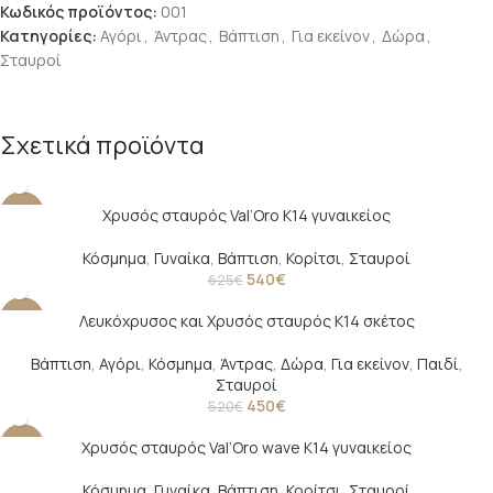
Κωδικός προϊόντος:
001
Κατηγορίες:
Αγόρι
,
Άντρας
,
Βάπτιση
,
Για εκείνον
,
Δώρα
,
Σταυροί
Σχετικά προϊόντα
Χρυσός σταυρός Val’Oro Κ14 γυναικείος
-14%
Κόσμημα
,
Γυναίκα
,
Βάπτιση
,
Κορίτσι
,
Σταυροί
540
€
625
€
Λευκόχρυσος και Χρυσός σταυρός Κ14 σκέτος
-13%
Βάπτιση
,
Αγόρι
,
Κόσμημα
,
Άντρας
,
Δώρα
,
Για εκείνον
,
Παιδί
,
Σταυροί
450
€
520
€
Χρυσός σταυρός Val’Oro wave Κ14 γυναικείος
-22%
Κόσμημα
,
Γυναίκα
,
Βάπτιση
,
Κορίτσι
,
Σταυροί