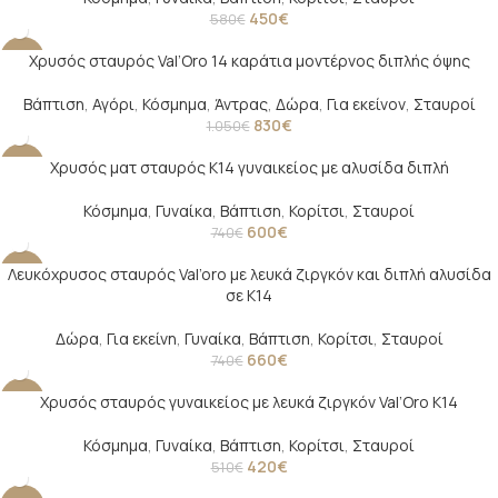
450
€
580
€
Χρυσός σταυρός Val’Oro 14 καράτια μοντέρνος διπλής όψης
-21%
Βάπτιση
,
Αγόρι
,
Κόσμημα
,
Άντρας
,
Δώρα
,
Για εκείνον
,
Σταυροί
830
€
1.050
€
Χρυσός ματ σταυρός Κ14 γυναικείος με αλυσίδα διπλή
-19%
Κόσμημα
,
Γυναίκα
,
Βάπτιση
,
Κορίτσι
,
Σταυροί
600
€
740
€
Λευκόχρυσος σταυρός Val’oro με λευκά ζιργκόν και διπλή αλυσίδα
-11%
σε Κ14
Δώρα
,
Για εκείνη
,
Γυναίκα
,
Βάπτιση
,
Κορίτσι
,
Σταυροί
660
€
740
€
Χρυσός σταυρός γυναικείος με λευκά ζιργκόν Val’Oro Κ14
-18%
Κόσμημα
,
Γυναίκα
,
Βάπτιση
,
Κορίτσι
,
Σταυροί
420
€
510
€