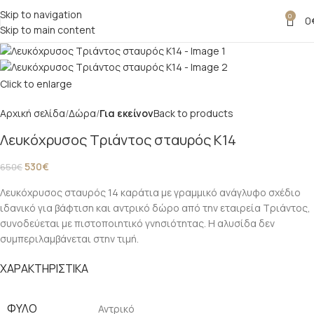
Skip to navigation
0
-18%
0
Skip to main content
Click to enlarge
Αρχική σελίδα
Δώρα
Για εκείνον
Back to products
Λευκόχρυσος Τριάντος σταυρός Κ14
530
€
650
€
Λευκόχρυσος σταυρός 14 καράτια με γραμμικό ανάγλυφο σχέδιο
ιδανικό για βάφτιση και αντρικό δώρο από την εταιρεία Τριάντος,
συνοδεύεται με πιστοποιητικό γνησιότητας. Η αλυσίδα δεν
συμπεριλαμβάνεται στην τιμή.
ΧΑΡΑΚΤΗΡΙΣΤΙΚΑ
ΦΥΛΟ
Αντρικό