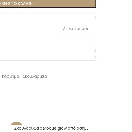
ΚΗ ΣΤΟ ΚΑΛΆΘΙ
Λευκόχρυσος
,
Κόσμημα
,
Σκουλαρίκια
Σκουλαρίκια baroque glow από ασήμι
-28%
-21%