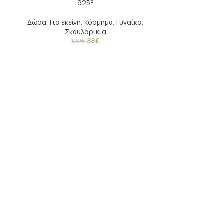
925°
Δώρα
,
Για εκείνη
,
Κόσμημα
,
Γυναίκα
,
Σκουλαρίκια
88
€
122
€
Χρυσός σταυρος