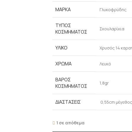
ΜΆΡΚΑ
Γλυκοφρύδης
ΤΎΠΟΣ
Σκουλαρίκια
ΚΟΣΜΉΜΑΤΟΣ
ΥΛΙΚΌ
Χρυσός 14 καρα
ΧΡΏΜΑ
Λευκό
ΒΆΡΟΣ
1,8gr
ΚΟΣΜΉΜΑΤΟΣ
ΔΙΑΣΤΆΣΕΙΣ
0,55cm μέγεθος
1 σε απόθεμα