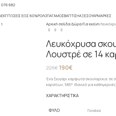
 076 682
Α
ΕΚΠΤΏΣΕΙΣ ΈΩΣ 60%
ΡΟΛΌΓΙΑ
ΓΆΜΟΣ
ΒΆΠΤΙΣΗ
ΑΞΕΣΟΥΆΡ
ΜΑΡΚΕΣ
Αρχική σελίδα
Δώρα
Για εκείνη
Λευκόχρυ
Λευκόχρυσα σκου
Λουστρέ σε 14 κα
190
€
225
€
Ένα ζευγάρι καρφωτά σκουλαρίκια σε σ
καρατίων, 585°. Ιδανικό για καθημερινές
ΧΑΡΑΚΤΗΡΙΣΤΙΚΑ
ΦΎΛΟ
Γυναίκα