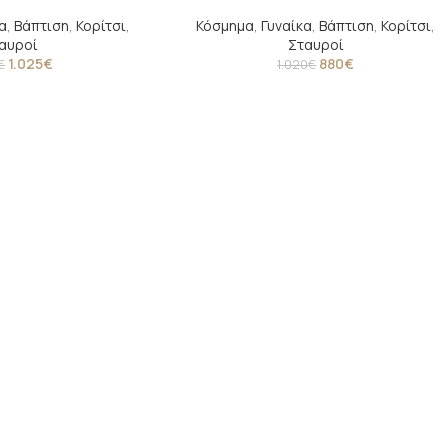
α
,
Βάπτιση
,
Κορίτσι
,
Κόσμημα
,
Γυναίκα
,
Βάπτιση
,
Κορίτσι
,
αυροί
Σταυροί
1.025
€
880
€
€
1.020
€