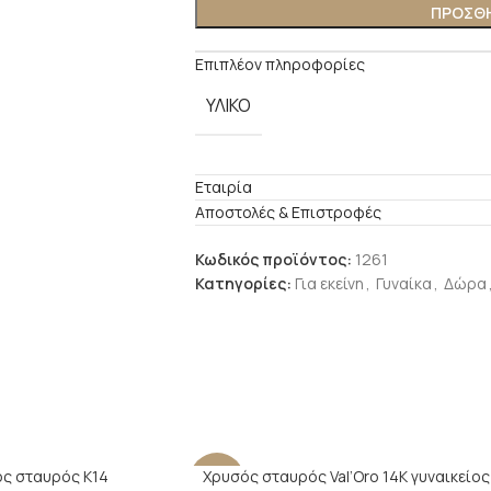
ΠΡΟΣΘΉ
Επιπλέον πληροφορίες
ΥΛΙΚΌ
Εταιρία
Αποστολές & Επιστροφές
Κωδικός προϊόντος:
1261
Κατηγορίες:
Για εκείνη
,
Γυναίκα
,
Δώρα
ς σταυρός Κ14
Χρυσός σταυρός Val’Oro 14Κ γυναικείος
-14%