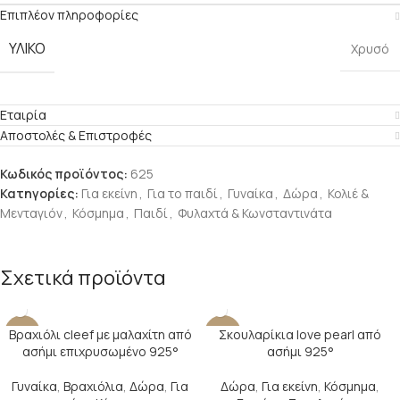
Επιπλέον πληροφορίες
ΥΛΙΚΟ
Χρυσό
Εταιρία
Αποστολές & Επιστροφές
Κωδικός προϊόντος:
625
Κατηγορίες:
Για εκείνη
,
Για το παιδί
,
Γυναίκα
,
Δώρα
,
Κολιέ &
Μενταγιόν
,
Κόσμημα
,
Παιδί
,
Φυλαχτά & Κωνσταντινάτα
Σχετικά προϊόντα
Βραχιόλι cleef με μαλαχίτη από
Σκουλαρίκια love pearl από
-17%
-29%
ασήμι επιχρυσωμένο 925°
ασήμι 925°
SOLD O
UT
Γυναίκα
,
Βραχιόλια
,
Δώρα
,
Για
Δώρα
,
Για εκείνη
,
Κόσμημα
,