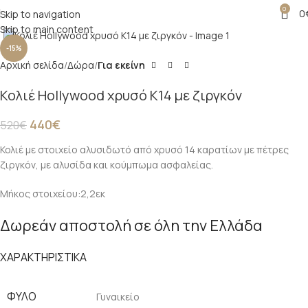
0
0
Skip to navigation
Click to enlarge
Skip to main content
-15%
Αρχική σελίδα
Δώρα
Για εκείνη
Κολιέ Hollywood χρυσό Κ14 με ζιργκόν
440
€
520
€
Κολιέ με στοιχείο αλυσιδωτό από χρυσό 14 καρατίων με πέτρες
ζιργκόν, με αλυσίδα και κούμπωμα ασφαλείας.
Μήκος στοιχείου:2,2εκ
Δωρεάν αποστολή σε όλη την Ελλάδα
ΧΑΡΑΚΤΗΡΙΣΤΙΚΑ
ΦΎΛΟ
Γυναικείο