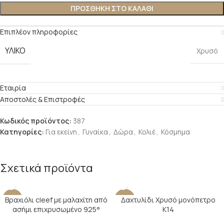
ΠΡΟΣΘΉΚΗ ΣΤΟ ΚΑΛΆΘΙ
Επιπλέον πληροφορίες
ΥΛΙΚΌ
Χρυσό
Εταιρία
Αποστολές & Επιστροφές
Κωδικός προϊόντος:
387
Κατηγορίες:
Για εκείνη
,
Γυναίκα
,
Δώρα
,
Κολιέ
,
Κόσμημα
Σχετικά προϊόντα
Βραχιόλι cleef με μαλαχίτη από
Δαχτυλίδι Χρυσό μονόπετρο
-17%
-24%
ασήμι επιχρυσωμένο 925°
Κ14
SOLD O
UT