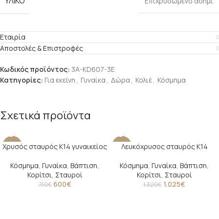
ΥΛΙΚΟ
Επιχρυσωμένο ασήμι
Εταιρία
Αποστολές & Επιστροφές
Κωδικός προϊόντος:
3A-KD607-3E
Κατηγορίες:
Για εκείνη
,
Γυναίκα
,
Δώρα
,
Κολιέ
,
Κόσμημα
Σχετικά προϊόντα
Χρυσός σταυρός Κ14 γυναικείος
Λευκόχρυσος σταυρός Κ14
-15%
-22%
Κόσμημα
,
Γυναίκα
,
Βάπτιση
,
Κόσμημα
,
Γυναίκα
,
Βάπτιση
,
Κορίτσι
,
Σταυροί
Κορίτσι
,
Σταυροί
600
€
1.025
€
710
€
1.320
€