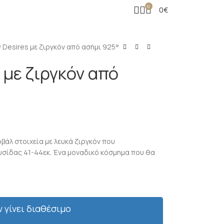
0
0
€
w Desires με ζιργκόν από ασήμι 925°
 με ζιργκόν από
οβάλ στοιχεία με λευκά ζιργκόν που
υσίδας 41-44εκ. Ένα μοναδικό κόσμημα που θα
ν γίνει διαθέσιμο