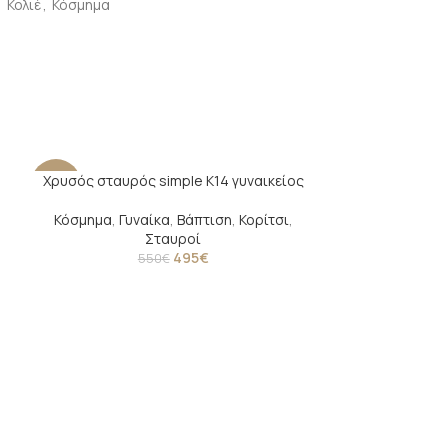
,
Κολιέ
,
Κόσμημα
Χρυσός σταυρός simple Κ14 γυναικείος
-10%
-23%
Κόσμημα
,
Γυναίκα
,
Βάπτιση
,
Κορίτσι
,
Σταυροί
495
€
550
€