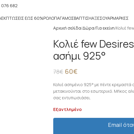
 076 682
Α
ΕΚΠΤΏΣΕΙΣ ΈΩΣ 60%
ΡΟΛΌΓΙΑ
ΓΆΜΟΣ
ΒΆΠΤΙΣΗ
ΑΞΕΣΟΥΆΡ
ΜΑΡΚΕΣ
Αρχική σελίδα
Δώρα
Για εκείνη
Κολιέ fe
Κολιέ few Desires
ασήμι 925°
60
€
78
€
Κολιέ ασημένιο 925° με πέντε κρεμαστά 
μετακινούνται στο εσωτερικό. Μήκος αλ
σας εντυπωσιάσει.
Εξαντλημένο
Email ότα