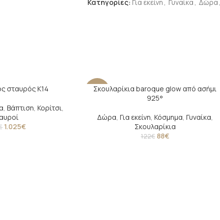
Κατηγορίες:
Για εκείνη
,
Γυναίκα
,
Δώρα
ς σταυρός Κ14
Σκουλαρίκια baroque glow από ασήμι
-28%
925°
α
,
Βάπτιση
,
Κορίτσι
,
αυροί
Δώρα
,
Για εκείνη
,
Κόσμημα
,
Γυναίκα
,
1.025
€
Σκουλαρίκια
€
88
€
122
€