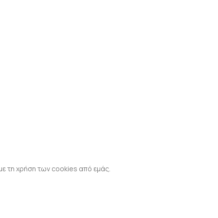
Σταυρός χρυσ
ανά
Βάπτιση
,
Αγόρι
,
1.
με τη χρήση των cookies από εμάς.