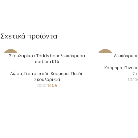
Σχετικά προϊόντα
Σκουλαρίκια Teddy bear λευκόχρυσα
Λευκόχρυσο
-30%
-22%
παιδικά Κ14
Κόσμημα
,
Γυναίκ
Δώρα
,
Για το παιδί
,
Κόσμημα
,
Παιδί
,
Στ
Σκουλαρίκια
1.320
140
€
200
€