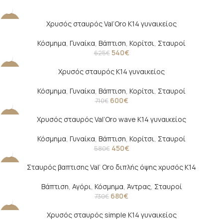
Χρυσός σταυρός Val’Oro Κ14 γυναικείος
-14%
Κόσμημα
,
Γυναίκα
,
Βάπτιση
,
Κορίτσι
,
Σταυροί
540
€
625
€
Χρυσός σταυρός Κ14 γυναικείος
-15%
Κόσμημα
,
Γυναίκα
,
Βάπτιση
,
Κορίτσι
,
Σταυροί
600
€
710
€
Χρυσός σταυρός Val’Oro wave Κ14 γυναικείος
-22%
Κόσμημα
,
Γυναίκα
,
Βάπτιση
,
Κορίτσι
,
Σταυροί
450
€
580
€
Σταυρός βαπτισης Val’ Oro διπλής όψης χρυσός Κ14
-7%
Βάπτιση
,
Αγόρι
,
Κόσμημα
,
Άντρας
,
Σταυροί
680
€
730
€
Χρυσός σταυρός simple Κ14 γυναικείος
-10%