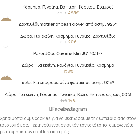
Κόσμημα
,
Γυναίκα
,
Βάπτιση
,
Κορίτσι
,
Σταυροί
495
€
550
€
Δαχτυλίδι mother of pearl clover από ασήμι 925°
-23%
Δώρα
,
Για εκείνη
,
Κόσμημα
,
Γυναίκα
,
Δαχτυλίδια
20
€
26
€
Ρολόι JCou Queen’s Mini JU17031-7
Δώρα
,
Για εκείνη
,
Ρολόγια
,
Γυναικείο
,
Κόσμημα
159
€
κολιέ Fia επιχρυσωμένο ψαράκι σε ασήμι 925°
-22%
Δώρα
,
Για εκείνη
,
Κόσμημα
,
Γυναίκα
,
Κολιέ
,
Εκπτώσεις έως 60%
14
€
18
€
Facebook
Instagram
Χρησιμοποιούμε cookies για να βελτιώσουμε την εμπειρία σας στον
ιστότοπό μας. Περιηγούμενοι σε αυτόν τον ιστότοπο, συμφωνείτε
με τη χρήση των cookies από εμάς.