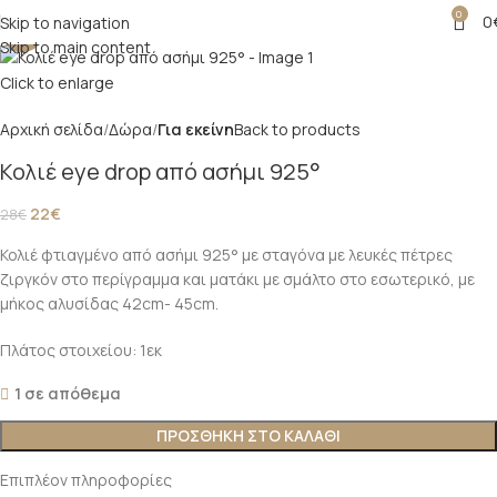
0
0
Skip to navigation
-21%
Skip to main content
Click to enlarge
Αρχική σελίδα
Δώρα
Για εκείνη
Back to products
Κολιέ eye drop από ασήμι 925°
22
€
28
€
Κολιέ φτιαγμένο από ασήμι 925° με σταγόνα με λευκές πέτρες
ζιργκόν στο περίγραμμα και ματάκι με σμάλτο στο εσωτερικό, με
μήκος αλυσίδας 42cm- 45cm.
Πλάτος στοιχείου: 1εκ
1 σε απόθεμα
ΠΡΟΣΘΉΚΗ ΣΤΟ ΚΑΛΆΘΙ
Επιπλέον πληροφορίες