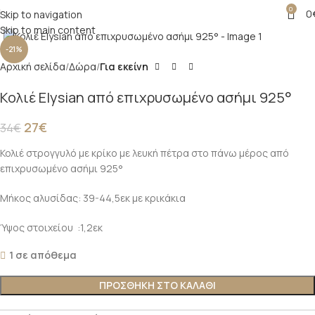
0
0
Skip to navigation
Click to enlarge
Skip to main content
-21%
Αρχική σελίδα
Δώρα
Για εκείνη
Κολιέ Elysian από επιχρυσωμένο ασήμι 925°
27
€
34
€
Κολιέ στρογγυλό με κρίκο με λευκή πέτρα στο πάνω μέρος από
επιχρυσωμένο ασήμι 925°
Μήκος αλυσίδας: 39-44,5εκ με κρικάκια
Ύψος στοιχείου :1,2εκ
1 σε απόθεμα
ΠΡΟΣΘΉΚΗ ΣΤΟ ΚΑΛΆΘΙ