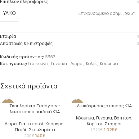
Επιπλέον πληροφορίες
ΥΛΙΚΌ
Επιχρυσωμένο ασήμι
,
925°
Εταιρία
Αποστολές & Επιστροφές
Κωδικός προϊόντος:
5363
Κατηγορίες:
Για εκείνη
,
Γυναίκα
,
Δώρα
,
Κολιέ
,
Κόσμημα
Σχετικά προϊόντα
Σκουλαρίκια Teddy bear
Λευκόχρυσος σταυρός Κ14
-30%
-22%
λευκόχρυσα παιδικά Κ14
Κόσμημα
,
Γυναίκα
,
Βάπτιση
,
Δώρα
,
Για το παιδί
,
Κόσμημα
,
Κορίτσι
,
Σταυροί
Παιδί
,
Σκουλαρίκια
1.025
€
1.320
€
140
€
200
€