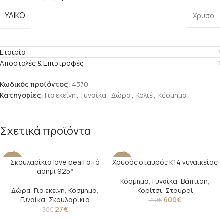
ΥΛΙΚΟ
Χρυσό
Εταιρία
Αποστολές & Επιστροφές
Κωδικός προϊόντος:
4370
Κατηγορίες:
Για εκείνη
,
Γυναίκα
,
Δώρα
,
Κολιέ
,
Κόσμημα
Σχετικά προϊόντα
Σκουλαρίκια love pearl από
Χρυσός σταυρός Κ14 γυναικείος
-29%
-15%
ασήμι 925°
Κόσμημα
,
Γυναίκα
,
Βάπτιση
,
Δώρα
,
Για εκείνη
,
Κόσμημα
,
Κορίτσι
,
Σταυροί
Γυναίκα
,
Σκουλαρίκια
600
€
710
€
27
€
38
€