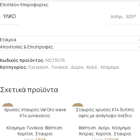
Επιπλέον πληροφορίες
ΥΛΙΚΟ
Ασήμι
,
925°
Εταιρία
Αποστολές & Επιστροφές
Κωδικός προϊόντος:
NC73076
Κατηγορίες:
Για εκείνη
,
Γυναίκα
,
Δώρα
,
Κολιέ
,
Κόσμημα
Σχετικά προϊόντα
Χρυσός σταυρός Val’Oro wave
Σταυρός χρυσός Κ14 διπλής
-22%
-23%
Κ14 γυναικείος
όψης με ανάγλυφο σχέδιο
Κόσμημα
,
Γυναίκα
,
Βάπτιση
,
Βάπτιση
,
Αγόρι
,
Κόσμημα
,
Κορίτσι
,
Σταυροί
Άντρας
,
Κορίτσι
,
Σταυροί
450
€
1.000
€
580
€
1.300
€