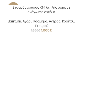
Σταυρός χρυσός Κ14 διπλής όψης με
-23%
-21%
ανάγλυφο σχέδιο
Βάπτιση
,
Αγόρι
,
Κόσμημα
,
Άντρας
,
Κορίτσι
,
Σταυροί
1.000
€
1.300
€