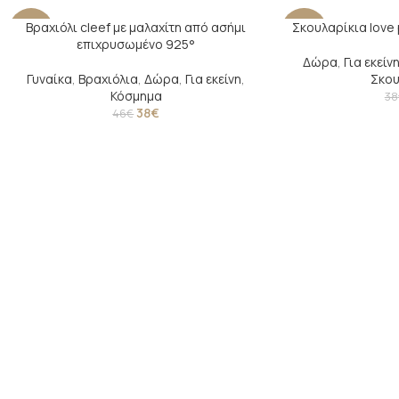
Βραχιόλι cleef με μαλαχίτη από ασήμι
Σκουλαρίκια love 
-17%
-29%
επιχρυσωμένο 925°
Δώρα
,
Για εκείν
SOLD
Γυναίκα
,
Βραχιόλια
,
Δώρα
,
Για εκείνη
,
Σκου
OUT
Κόσμημα
38
38
€
46
€