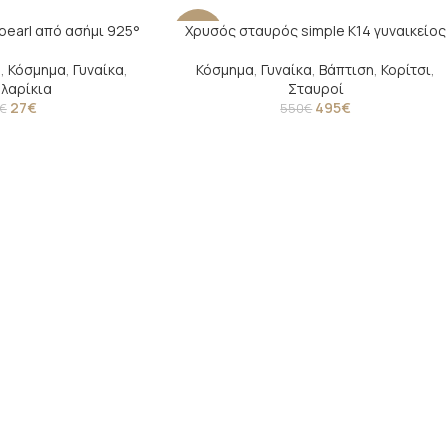
pearl από ασήμι 925°
Χρυσός σταυρός simple Κ14 γυναικείος
-10%
η
,
Κόσμημα
,
Γυναίκα
,
Κόσμημα
,
Γυναίκα
,
Βάπτιση
,
Κορίτσι
,
λαρίκια
Σταυροί
27
€
495
€
€
550
€