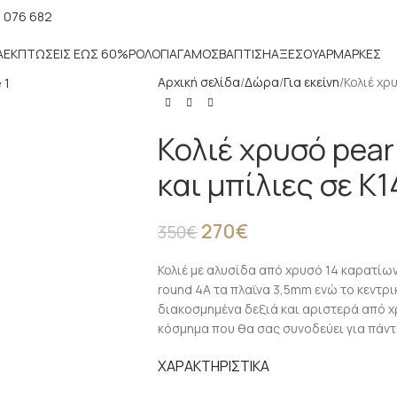
 076 682
Α
ΕΚΠΤΏΣΕΙΣ ΈΩΣ 60%
ΡΟΛΌΓΙΑ
ΓΆΜΟΣ
ΒΆΠΤΙΣΗ
ΑΞΕΣΟΥΆΡ
ΜΑΡΚΕΣ
Αρχική σελίδα
Δώρα
Για εκείνη
Κολιέ χρ
Κολιέ χρυσό pear
και μπίλιες σε Κ1
270
€
350
€
Κολιέ με αλυσίδα από χρυσό 14 καρατίω
round 4A τα πλαϊνα 3,5mm ενώ το κεντρι
διακοσμημένα δεξιά και αριστερά από χ
κόσμημα που θα σας συνοδεύει για πάντ
ΧΑΡΑΚΤΗΡΙΣΤΙΚΑ