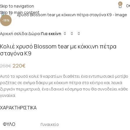
0
0
Skip to navigation
Skip to main content
Click to enlarge
-18%
Αρχική σελίδα
Δώρα
Για εκείνη
Κολιέ χρυσό Blossom tear με κόκκινη πέτρα
σταγόνα Κ9
220
€
268
€
Αυτό το χρυσό κολιέ 9 καρατίων διαθέτει ένα εντυπωσιακό μοτίβο
ροζέτας σε σχήμα δάκρυ με κόκκινη πέτρα στο κέντρο και λευκά
ζιργκόν περιμετρικά, ένα ιδανικό κόσμημα που θα συνοδεύει κάθε
γυναίκα.
ΧΑΡΑΚΤΗΡΙΣΤΙΚΑ
ΦΎΛΟ
Γυναικείο