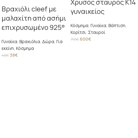
Χρυσός σταυρός Κ14
Βραχιόλι cleef με
γυναικείος
μαλαχίτη από ασήμι
Κόσμημα
,
Γυναίκα
,
Βάπτιση
,
επιχρυσωμένο 925°
Κορίτσι
,
Σταυροί
600
€
710
€
Γυναίκα
,
Βραχιόλια
,
Δώρα
,
Για
εκείνη
,
Κόσμημα
38
€
46
€