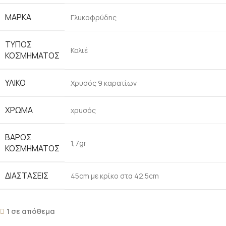
ΜΆΡΚΑ
Γλυκοφρύδης
ΤΎΠΟΣ
Κολιέ
ΚΟΣΜΉΜΑΤΟΣ
ΥΛΙΚΌ
Χρυσός 9 καρατίων
ΧΡΏΜΑ
χρυσός
ΒΆΡΟΣ
1,7gr
ΚΟΣΜΉΜΑΤΟΣ
ΔΙΑΣΤΆΣΕΙΣ
45cm με κρίκο στα 42.5cm
1 σε απόθεμα