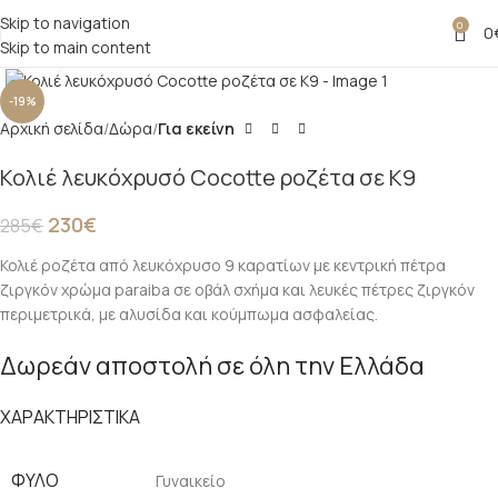
Skip to navigation
0
0
Skip to main content
Click to enlarge
-19%
Αρχική σελίδα
Δώρα
Για εκείνη
Κολιέ λευκόχρυσό Cocotte ροζέτα σε Κ9
230
€
285
€
Κολιέ ροζέτα από λευκόχρυσο 9 καρατίων με κεντρική πέτρα
ζιργκόν χρώμα paraiba σε οβάλ σχήμα και λευκές πέτρες ζιργκόν
περιμετρικά, με αλυσίδα και κούμπωμα ασφαλείας.
Δωρεάν αποστολή σε όλη την Ελλάδα
ΧΑΡΑΚΤΗΡΙΣΤΙΚΑ
ΦΎΛΟ
Γυναικείο