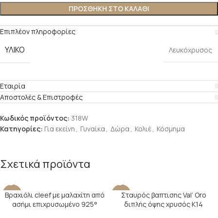
ΠΡΟΣΘΉΚΗ ΣΤΟ ΚΑΛΆΘΙ
Επιπλέον πληροφορίες
ΥΛΙΚΌ
Λευκόχρυσος
Εταιρία
Αποστολές & Επιστροφές
Κωδικός προϊόντος:
318W
Κατηγορίες:
Για εκείνη
,
Γυναίκα
,
Δώρα
,
Κολιέ
,
Κόσμημα
Σχετικά προϊόντα
Βραχιόλι cleef με μαλαχίτη από
Σταυρός βαπτισης Val’ Oro
-17%
-7%
ασήμι επιχρυσωμένο 925°
διπλής όψης χρυσός Κ14
SOLD O
UT