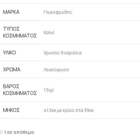
ΜΆΡΚΑ
Γλυκοφρύδης
ΤΎΠΟΣ
Κολιέ
ΚΟΣΜΉΜΑΤΟΣ
ΥΛΙΚΌ
Χρυσός 9 καράτια
ΧΡΏΜΑ
Λευκόχρυσο
ΒΆΡΟΣ
1.5γρ
ΚΟΣΜΉΜΑΤΟΣ
ΜΉΚΟΣ
41,5εκ με κρίκο στα 39εκ
1 σε απόθεμα