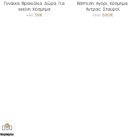
Γυναίκα
,
Βραχιόλια
,
Δώρα
,
Για
Βάπτιση
,
Αγόρι
,
Κόσμημα
,
εκείνη
,
Κόσμημα
Άντρας
,
Σταυροί
38
€
680
€
46
€
730
€
0
άστημα
Λογαριασμός
Καλάθι