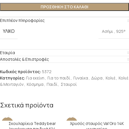
ΠΡΟΣΘΉΚΗ ΣΤΟ ΚΑΛΆΘΙ
Επιπλέον πληροφορίες
ΥΛΙΚΌ
Ασήμι
,
925°
Εταιρία
Αποστολές & Επιστροφές
Κωδικός προϊόντος:
5372
Κατηγορίες:
Για εκείνη
,
Για το παιδί
,
Γυναίκα
,
Δώρα
,
Κολιέ
,
Κολιέ
& Μενταγιόν
,
Κόσμημα
,
Παιδί
,
Σταυροί
Σχετικά προϊόντα
Σκουλαρίκια Teddy bear
Χρυσός σταυρός Val’Oro 14Κ
-30%
-14%
λευκόχρυσα παιδικά Κ14
γυναικείος