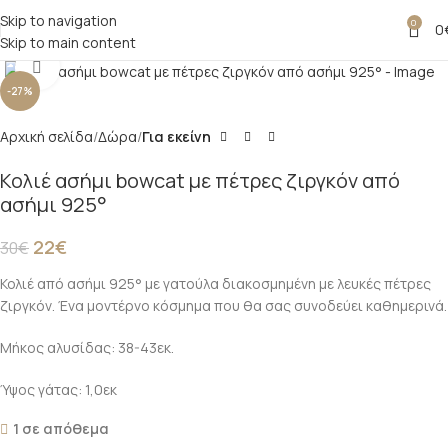
Skip to navigation
0
0
Skip to main content
Click to enlarge
-27%
Αρχική σελίδα
Δώρα
Για εκείνη
Κολιέ ασήμι bowcat με πέτρες ζιργκόν από
ασήμι 925°
22
€
30
€
Κολιέ από ασήμι 925° με γατούλα διακοσμημένη με λευκές πέτρες
ζιργκόν. Ένα μοντέρνο κόσμημα που θα σας συνοδεύει καθημερινά.
Μήκος αλυσίδας: 38-43εκ.
Ύψος γάτας: 1,0εκ
1 σε απόθεμα