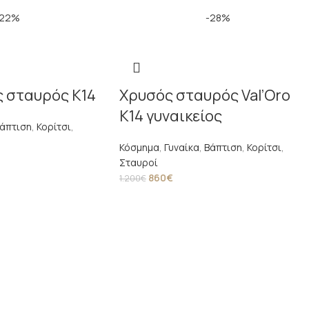
-22%
-28%
 σταυρός Κ14
Χρυσός σταυρός Val’Oro
Κ14 γυναικείος
άπτιση
,
Κορίτσι
,
Κόσμημα
,
Γυναίκα
,
Βάπτιση
,
Κορίτσι
,
Σταυροί
860
€
1.200
€