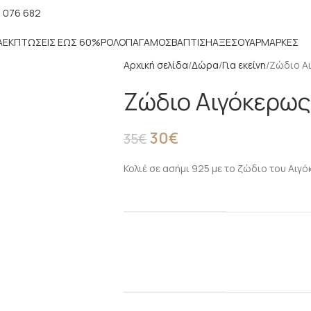
 076 682
Α
ΕΚΠΤΏΣΕΙΣ ΈΩΣ 60%
ΡΟΛΌΓΙΑ
ΓΆΜΟΣ
ΒΆΠΤΙΣΗ
ΑΞΕΣΟΥΆΡ
ΜΑΡΚΕΣ
Αρχική σελίδα
Δώρα
Για εκείνη
Ζώδιο Αι
Ζώδιο Αιγόκερως 
30
€
35
€
Κολιέ σε ασήμι 925 με το ζώδιο του Αιγό