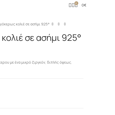
0
0
€
γόκερως κολιέ σε ασήμι 925°
κολιέ σε ασήμι 925°
κερου με ένα μικρό ζιργκόν, διπλής όψεως.