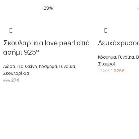
-29%
Σκουλαρίκια love pearl από
Λευκόχρυσος
ασήμι 925°
Κόσμημα
,
Γυναίκα
,
Β
Σταυροί
Δώρα
,
Για εκείνη
,
Κόσμημα
,
Γυναίκα
,
1.025
€
1.320
€
Σκουλαρίκια
27
€
38
€