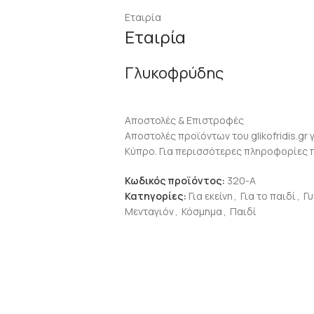
Εταιρία
ΒΆΡΟΣ
6,0γρ
Εταιρία
ΚΟΣΜΉΜΑΤΟΣ
Γλυκοφρύδης
ΔΙΑΣΤΆΣΕΙΣ
42-45 cm
Αποστολές & Επιστροφές
Αποστολές προϊόντων του glikofridis.gr 
Κύπρο. Για περισσότερες πληροφορίες 
Κωδικός προϊόντος:
320-Α
Κατηγορίες:
Για εκείνη
,
Για το παιδί
,
Γυ
Μενταγιόν
,
Κόσμημα
,
Παιδί