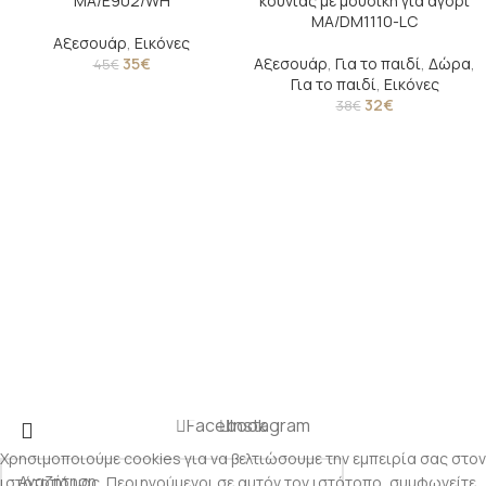
MA/E902/WH
κούνιας με μουσική για αγόρι
MA/DM1110-LC
Αξεσουάρ
,
Εικόνες
35
€
Αξεσουάρ
,
Για το παιδί
,
Δώρα
,
45
€
Για το παιδί
,
Εικόνες
32
€
38
€
Facebook
Instagram
Χρησιμοποιούμε cookies για να βελτιώσουμε την εμπειρία σας στον
ιστότοπό μας. Περιηγούμενοι σε αυτόν τον ιστότοπο, συμφωνείτε