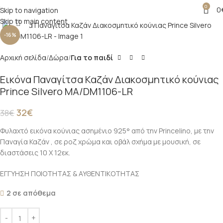
0
0
Skip to navigation
Skip to main content
Click to enlarge
-16%
Αρχική σελίδα
Δώρα
Για το παιδί
Εικόνα Παναγίτσα Καζάν Διακοσμητικό κούνιας
Prince Silvero MA/DM1106-LR
32
€
38
€
Φυλαχτό εικόνα κούνιας ασημένιο 925° από την Princelino, με την
Παναγία Καζάν , σε ροζ χρώμα και οβάλ σχήμα με μουσική, σε
διαστάσεις 10 X 12εκ.
ΕΓΓΥΗΣΗ ΠΟΙΟΤΗΤΑΣ & ΑΥΘΕΝΤΙΚΟΤΗΤΑΣ
2 σε απόθεμα