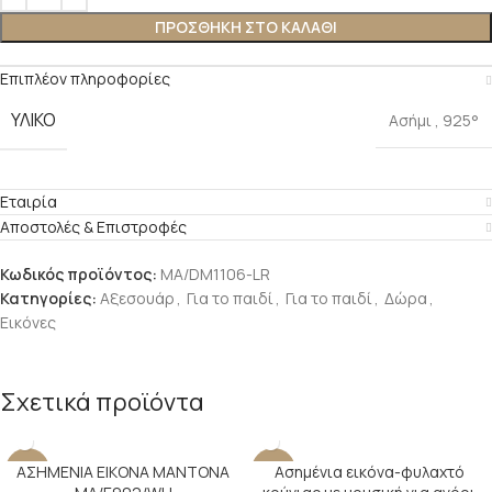
ΠΡΟΣΘΉΚΗ ΣΤΟ ΚΑΛΆΘΙ
Επιπλέον πληροφορίες
ΥΛΙΚΌ
Ασήμι
,
925°
Εταιρία
Αποστολές & Επιστροφές
Κωδικός προϊόντος:
MA/DM1106-LR
Κατηγορίες:
Αξεσουάρ
,
Για το παιδί
,
Για το παιδί
,
Δώρα
,
Εικόνες
Σχετικά προϊόντα
ΑΣΗΜΕΝΙΑ ΕΙΚΟΝΑ ΜΑΝΤΟΝΑ
Ασημένια εικόνα-φυλαχτό
-22%
-16%