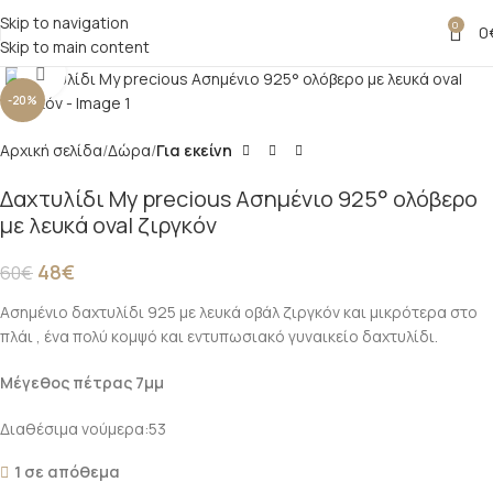
Skip to navigation
0
0
Skip to main content
Click to enlarge
-20%
Αρχική σελίδα
Δώρα
Για εκείνη
Δαχτυλίδι My precious Ασημένιο 925° ολόβερο
με λευκά oval ζιργκόν
48
€
60
€
Ασημένιο δαχτυλίδι 925 με λευκά οβάλ ζιργκόν και μικρότερα στο
πλάι , ένα πολύ κομψό και εντυπωσιακό γυναικείο δαχτυλίδι.
Μέγεθος πέτρας 7μμ
Διαθέσιμα νούμερα:53
1 σε απόθεμα