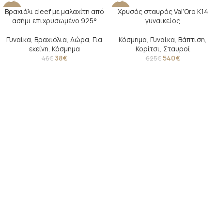
Βραχιόλι cleef με μαλαχίτη από
Χρυσός σταυρός Val’Oro Κ14
-17%
-14%
ασήμι επιχρυσωμένο 925°
γυναικείος
SOLD O
UT
Γυναίκα
,
Βραχιόλια
,
Δώρα
,
Για
Κόσμημα
,
Γυναίκα
,
Βάπτιση
,
εκείνη
,
Κόσμημα
Κορίτσι
,
Σταυροί
38
€
540
€
46
€
625
€