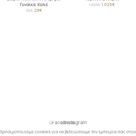
Γυναίκα
,
Κολιέ
1.025
€
1.320
€
28
€
36
€
Facebook
Instagram
Χρησιμοποιούμε cookies για να βελτιώσουμε την εμπειρία σας στον