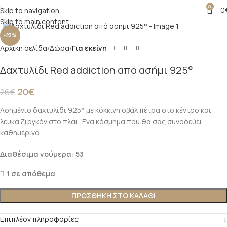
0
0
Skip to navigation
Click to enlarge
Skip to main content
-23%
Αρχική σελίδα
Δώρα
Για εκείνη
Δαχτυλίδι Red addiction από ασήμι 925°
20
€
26
€
Ασημένιο δαχτυλίδι 925° με κόκκινη οβάλ πέτρα στο κέντρο και
λευκά ζιργκόν στο πλάι. Ένα κόσμημα που θα σας συνοδεύει
καθημερινά.
Διαθέσιμα νούμερα: 53
1 σε απόθεμα
ΠΡΟΣΘΉΚΗ ΣΤΟ ΚΑΛΆΘΙ
Επιπλέον πληροφορίες