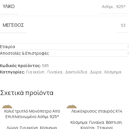
ΥΛΙΚΌ
Ασήμι
,
925°
ΜΈΓΕΘΟΣ
53
Εταιρία
Αποστολές & Επιστροφές
Κωδικός προϊόντος:
585
Κατηγορίες:
Για εκείνη
,
Γυναίκα
,
Δαχτυλίδια
,
Δώρα
,
Κόσμημα
Σχετικά προϊόντα
Κολιέ τριπλό Μονόπετρο Από
Λευκόχρυσος σταυρός Κ14
-22%
-22%
Επιπλατινωμένο Ασήμι 925°
Κόσμημα
,
Γυναίκα
,
Βάπτιση
,
Δώρα
,
Για εκείνη
,
Κόσμημα
,
Κορίτσι
,
Σταυροί