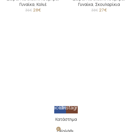
Γυναίκα
,
Κολιέ
Γυναίκα
,
Σκουλαρίκια
28
€
27
€
36
€
38
€
Facebook
Instagram
Κατάστημα
0
Καλάθι