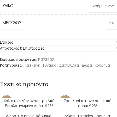
ΥΛΙΚΌ
Ασήμι
,
925°
ΜΈΓΕΘΟΣ
54
Εταιρία
Αποστολές & Επιστροφές
Κωδικός προϊόντος:
RG73902
Κατηγορίες:
Για εκείνη
,
Γυναίκα
,
Δαχτυλίδια
,
Δώρα
,
Κόσμημα
Σχετικά προϊόντα
Κολιέ τριπλό Μονόπετρο Από
Σκουλαρίκια love pearl από
-22%
-29%
Επιπλατινωμένο Ασήμι 925°
ασήμι 925°
Δώρα
,
Για εκείνη
,
Κόσμημα
,
Δώρα
,
Για εκείνη
,
Κόσμημα
,