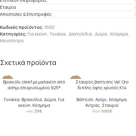
Επιπλέον πληροφορίες
Εταιρία
Αποστολές & Επιστροφές
Κωδικός προϊόντος:
3592
Κατηγορίες:
Για εκείνη
,
Γυναίκα
,
Δαχτυλίδια
,
Δώρα
,
Κόσμημα
,
Μονόπετρο
Σχετικά προϊόντα
Βραχιόλι cleef με μαλαχίτη από
Σταυρός βαπτισης Val’ Oro
-17%
-7%
ασήμι επιχρυσωμένο 925°
διπλής όψης χρυσός Κ14
SOLD O
UT
Γυναίκα
,
Βραχιόλια
,
Δώρα
,
Για
Βάπτιση
,
Αγόρι
,
Κόσμημα
,
εκείνη
,
Κόσμημα
Άντρας
,
Σταυροί
38
€
680
€
46
€
730
€