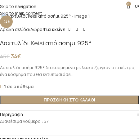
0
0
Skip to navigation
Click to enlarge
Skip to main content
-24%
Αρχική σελίδα
Δώρα
Για εκείνη
Δαχτυλίδι Keisi από ασήμι 925°
34
€
45
€
Δαχτυλίδι ασήμι 925° διακοσμημένο με λευκά ζιργκόν στο κέντρο,
ένα κόσμημα που θα εντυπωσιάσει.
1 σε απόθεμα
ΠΡΟΣΘΉΚΗ ΣΤΟ ΚΑΛΆΘΙ
Περιγραφή
Διαθέσιμα νούμερα : 57