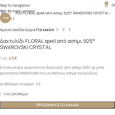
0
0
Skip to navigation
Skip to main content
Click to enlarge
-39%
Αρχική σελίδα
Δώρα
Για εκείνη
Δαχτυλίδι FLORAL spell από ασήμι 925°
SWAROVSKI CRYSTAL
45
€
74
€
Εντυπωσιακό χειροποίητο δαχτυλίδι από ασήμι 925° με μπλε
κρύσταλλα SWAROVSKI που συνθέτουν σχήμα λουλουδιού.
Διαθέσιμο νούμερο : 54
1 σε απόθεμα
ΠΡΟΣΘΉΚΗ ΣΤΟ ΚΑΛΆΘΙ