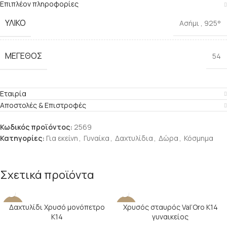
Επιπλέον πληροφορίες
ΥΛΙΚΌ
Ασήμι
,
925°
ΜΈΓΕΘΟΣ
54
Εταιρία
Αποστολές & Επιστροφές
Κωδικός προϊόντος:
2569
Κατηγορίες:
Για εκείνη
,
Γυναίκα
,
Δαχτυλίδια
,
Δώρα
,
Κόσμημα
Σχετικά προϊόντα
Δαχτυλίδι Χρυσό μονόπετρο
Χρυσός σταυρός Val’Oro Κ14
-24%
-14%
Κ14
γυναικείος