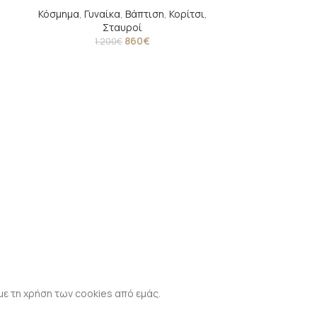
Κόσμημα
,
Γυναίκα
,
Βάπτιση
,
Κορίτσι
,
Σταυροί
860
€
1.200
€
Σταυρός βαπτισ
Βάπτιση
,
Αγόρι
,
με τη χρήση των cookies από εμάς.