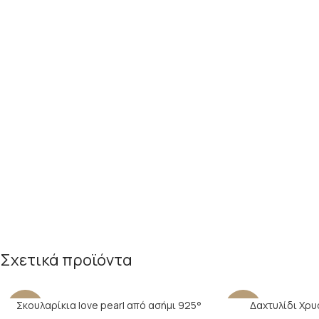
Σχετικά προϊόντα
Σκουλαρίκια love pearl από ασήμι 925°
Δαχτυλίδι Χρυ
-29%
-24%