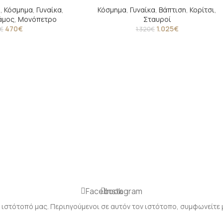
η
,
Κόσμημα
,
Γυναίκα
,
Κόσμημα
,
Γυναίκα
,
Βάπτιση
,
Κορίτσι
,
άμος
,
Μονόπετρο
Σταυροί
470
€
1.025
€
€
1.320
€
Facebook
Instagram
 ιστότοπό μας. Περιηγούμενοι σε αυτόν τον ιστότοπο, συμφωνείτε 