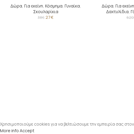
Δώρα
,
Για εκείνη
,
Κόσμημα
,
Γυναίκα
,
Δώρα
,
Για εκείν
Σκουλαρίκια
Δαχτυλίδια
,
Γ
27
€
38
€
620
Χρησιμοποιούμε cookies για να βελτιώσουμε την εμπειρία σας στον
More info
Accept