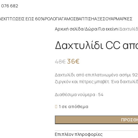
 076 682
Α
ΕΚΠΤΏΣΕΙΣ ΈΩΣ 60%
ΡΟΛΌΓΙΑ
ΓΆΜΟΣ
ΒΆΠΤΙΣΗ
ΑΞΕΣΟΥΆΡ
ΜΑΡΚΕΣ
Αρχική σελίδα
Δώρα
Για εκείνη
Δαχτυλίδ
Δαχτυλίδι CC απ
36
€
48
€
Δαχτυλίδι από επιπλατινωμένο ασήμι 92
ζιργκόν και πέτρες μπαβέτ. Ένα δαχτυλί
Διαθέσιμα νούμερα : 54
1 σε απόθεμα
ΠΡΟΣΘΉ
Επιπλέον πληροφορίες