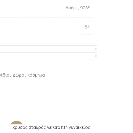
Ασήμι
,
925°
54
λίδια
,
Δώρα
,
Κόσμημα
Χρυσός σταυρός Val’Oro Κ14 γυναικείος
-28%
-7%