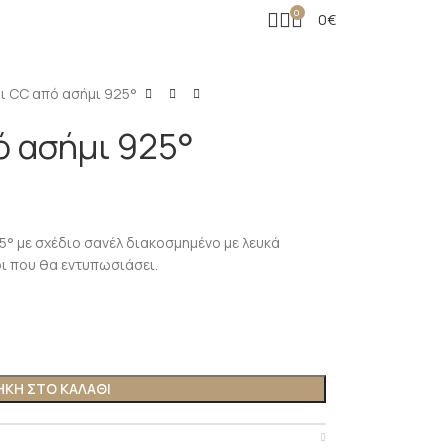
0
0
€
ι CC από ασήμι 925°
ό ασήμι 925°
5° με σχέδιο σανέλ διακοσμημένο με λευκά
δι που θα εντυπωσιάσει.
ΚΗ ΣΤΟ ΚΑΛΆΘΙ