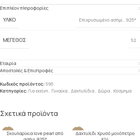
Επιπλέον πληροφορίες
ΥΛΙΚΌ
Επιχρυσωμένο ασήμι
,
925°
ΜΈΓΕΘΟΣ
52
Εταιρία
Αποστολές & Επιστροφές
Κωδικός προϊόντος:
595
Κατηγορίες:
Για εκείνη
,
Γυναίκα
,
Δαχτυλίδια
,
Δώρα
,
Κόσμημα
Σχετικά προϊόντα
Σκουλαρίκια love pearl από
Δαχτυλίδι Χρυσό μονόπετρο
-29%
-24%
ασήμι 925°
Κ14