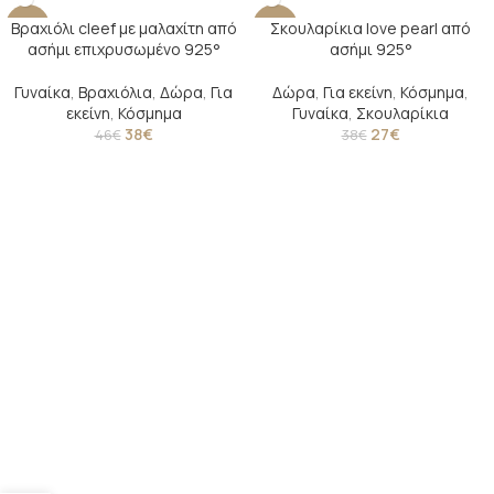
Βραχιόλι cleef με μαλαχίτη από
Σκουλαρίκια love pearl από
-17%
-29%
ασήμι επιχρυσωμένο 925°
ασήμι 925°
SOLD O
UT
Γυναίκα
,
Βραχιόλια
,
Δώρα
,
Για
Δώρα
,
Για εκείνη
,
Κόσμημα
,
εκείνη
,
Κόσμημα
Γυναίκα
,
Σκουλαρίκια
38
€
27
€
46
€
38
€