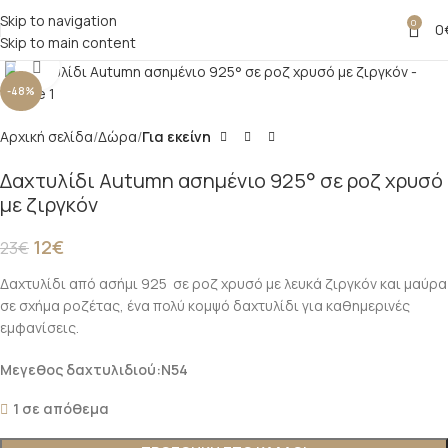
Skip to navigation
0
0
Skip to main content
Click to enlarge
-48%
Αρχική σελίδα
Δώρα
Για εκείνη
Δαχτυλίδι Autumn ασημένιο 925° σε ροζ χρυσό
με ζιργκόν
12
€
23
€
Δαχτυλίδι από ασήμι 925 σε ροζ χρυσό με λευκά ζιργκόν και μαύρα
σε σχήμα ροζέτας, ένα πολύ κομψό δαχτυλίδι για καθημερινές
εμφανίσεις.
Μεγεθος δαχτυλιδιού:Ν54
1 σε απόθεμα