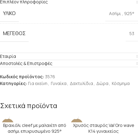
Επιπλέον πληροφορίες
ΥΛΙΚΟ
Ασήμι
,
925°
ΜΕΓΕΘΟΣ
53
Εταιρία
Αποστολές & Επιστροφές
Κωδικός προϊόντος:
3576
Κατηγορίες:
Για εκείνη
,
Γυναίκα
,
Δαχτυλίδια
,
Δώρα
,
Κόσμημα
Σχετικά προϊόντα
Βραχιόλι cleef με μαλαχίτη από
Χρυσός σταυρός Val’Oro wave
-17%
-22%
ασήμι επιχρυσωμένο 925°
Κ14 γυναικείος
SOLD O