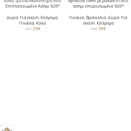
Κολιέ τριπλό Μονόπετρο Από
Βραχιόλι cleef με μαλαχίτη από
-22%
-17%
Επιπλατινωμένο Ασήμι 925°
ασήμι επιχρυσωμένο 925°
SOLD O
UT
Δώρα
,
Για εκείνη
,
Κόσμημα
,
Γυναίκα
,
Βραχιόλια
,
Δώρα
,
Για
Γυναίκα
,
Κολιέ
εκείνη
,
Κόσμημα
28
€
38
€
36
€
46
€
0