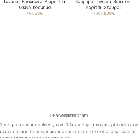
Γυναίκα
,
Βραχιόλια
,
Δώρα
,
Για
Κόσμημα
,
Γυναίκα
,
Βάπτιση
,
εκείνη
,
Κόσμημα
Κορίτσι
,
Σταυροί
38
€
800
€
46
€
1.100
€
Facebook
Instagram
Χρησιμοποιούμε cookies για να βελτιώσουμε την εμπειρία σας στον
ιστότοπό μας. Περιηγούμενοι σε αυτόν τον ιστότοπο, συμφωνείτε