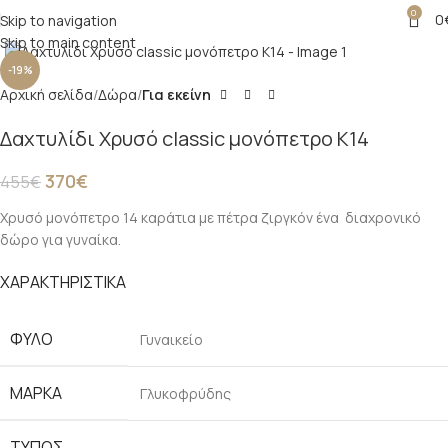
0
0
Skip to navigation
Click to enlarge
Skip to main content
-19%
Αρχική σελίδα
Δώρα
Για εκείνη
Δαχτυλίδι Χρυσό classic μονόπετρο Κ14
370
€
455
€
Χρυσό μονόπετρο 14 καράτια με πέτρα ζιργκόν ένα διαχρονικό
δώρο για γυναίκα.
ΧΑΡΑΚΤΗΡΙΣΤΙΚΑ
ΦΎΛΟ
Γυναικείο
ΜΆΡΚΑ
Γλυκοφρύδης
ΤΎΠΟΣ