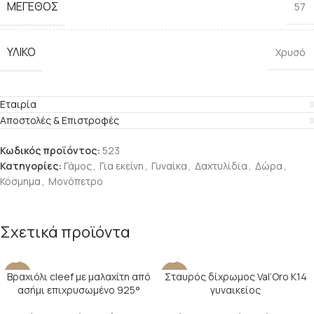
ΜΈΓΕΘΟΣ
57
ΥΛΙΚΌ
Χρυσό
Εταιρία
Αποστολές & Επιστροφές
Κωδικός προϊόντος:
523
Κατηγορίες:
Γάμος
,
Για εκείνη
,
Γυναίκα
,
Δαχτυλίδια
,
Δώρα
,
Κόσμημα
,
Μονόπετρο
Σχετικά προϊόντα
Βραχιόλι cleef με μαλαχίτη από
Σταυρός δίχρωμος Val’Oro Κ14
-17%
-27%
ασήμι επιχρυσωμένο 925°
γυναικείος
SOLD O
UT