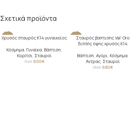
Σχετικά προϊόντα
Χρυσός σταυρός Κ14 γυναικείος
Σταυρός βαπτισης Val’ Oro
-15%
-7%
διπλής όψης χρυσός Κ14
Κόσμημα
,
Γυναίκα
,
Βάπτιση
,
Κορίτσι
,
Σταυροί
Βάπτιση
,
Αγόρι
,
Κόσμημα
,
600
€
Άντρας
,
Σταυροί
710
€
680
€
730
€