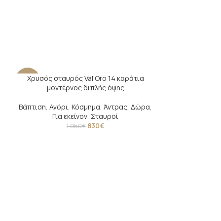
Χρυσός σταυρός Val’Oro 14 καράτια
-21%
-27%
μοντέρνος διπλής όψης
Βάπτιση
,
Αγόρι
,
Κόσμημα
,
Άντρας
,
Δώρα
,
Για εκείνον
,
Σταυροί
830
€
1.050
€