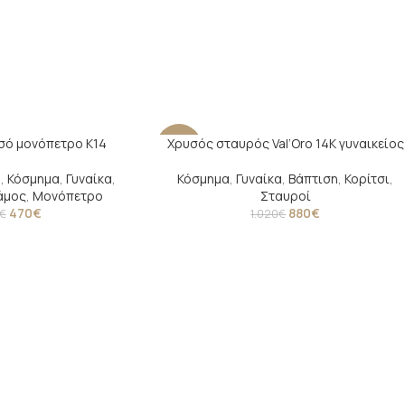
σό μονόπετρο Κ14
Χρυσός σταυρός Val’Oro 14Κ γυναικείος
-14%
η
,
Κόσμημα
,
Γυναίκα
,
Κόσμημα
,
Γυναίκα
,
Βάπτιση
,
Κορίτσι
,
άμος
,
Μονόπετρο
Σταυροί
470
€
880
€
€
1.020
€