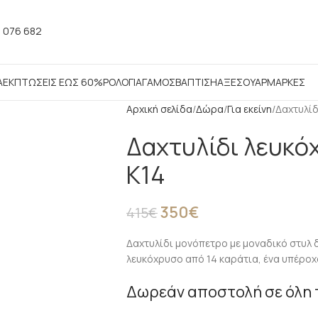
 076 682
Α
ΕΚΠΤΩΣΕΙΣ ΕΩΣ 60%
ΡΟΛΟΓΙΑ
ΓΑΜΟΣ
ΒΑΠΤΙΣΗ
ΑΞΕΣΟΥΑΡ
ΜΑΡΚΕΣ
Αρχική σελίδα
Δώρα
Για εκείνη
Δαχτυλίδ
Δαχτυλίδι λευκό
Κ14
350
€
415
€
Δαχτυλίδι μονόπετρο με μοναδικό στυλ δ
λευκόχρυσο από 14 καράτια, ένα υπέροχο
Δωρεάν αποστολή σε όλη 