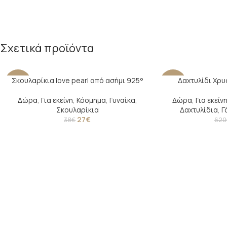
Σχετικά προϊόντα
Σκουλαρίκια love pearl από ασήμι 925°
Δαχτυλίδι Χρυ
-29%
-24%
Δώρα
,
Για εκείνη
,
Κόσμημα
,
Γυναίκα
,
Δώρα
,
Για εκείν
Σκουλαρίκια
Δαχτυλίδια
,
Γ
27
€
38
€
620