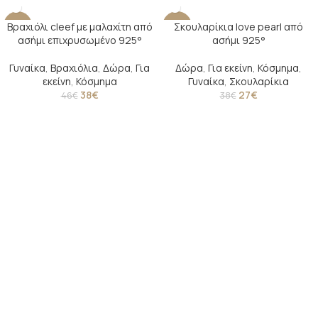
Βραχιόλι cleef με μαλαχίτη από
Σκουλαρίκια love pearl από
-17%
-29%
ασήμι επιχρυσωμένο 925°
ασήμι 925°
SOLD O
UT
Γυναίκα
,
Βραχιόλια
,
Δώρα
,
Για
Δώρα
,
Για εκείνη
,
Κόσμημα
,
εκείνη
,
Κόσμημα
Γυναίκα
,
Σκουλαρίκια
38
€
27
€
46
€
38
€