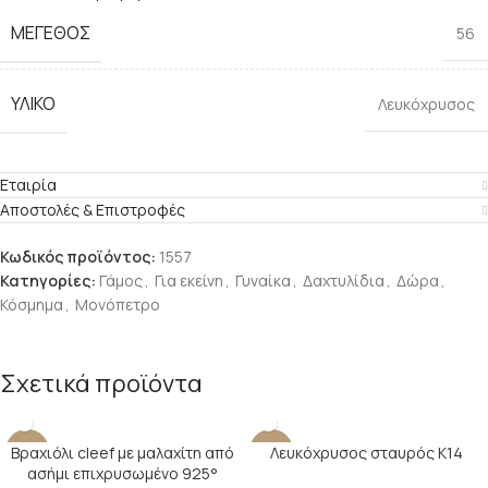
ΜΕΓΕΘΟΣ
56
ΥΛΙΚΟ
Λευκόχρυσος
Εταιρία
Αποστολές & Επιστροφές
Κωδικός προϊόντος:
1557
Κατηγορίες:
Γάμος
,
Για εκείνη
,
Γυναίκα
,
Δαχτυλίδια
,
Δώρα
,
Κόσμημα
,
Μονόπετρο
Σχετικά προϊόντα
Βραχιόλι cleef με μαλαχίτη από
Λευκόχρυσος σταυρός Κ14
-17%
-22%
ασήμι επιχρυσωμένο 925°