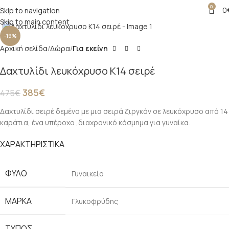
0
0
Skip to navigation
Click to enlarge
Skip to main content
-19%
Αρχική σελίδα
Δώρα
Για εκείνη
Δαχτυλίδι λευκόχρυσο Κ14 σειρέ
385
€
475
€
Δαχτυλίδι σειρέ δεμένο με μια σειρά ζιργκόν σε λευκόχρυσο από 14
καράτια, ένα υπέροχο ,διαχρονικό κόσμημα για γυναίκα.
ΧΑΡΑΚΤΗΡΙΣΤΙΚΑ
ΦΎΛΟ
Γυναικείο
ΜΆΡΚΑ
Γλυκοφρύδης
ΤΎΠΟΣ