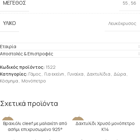
ΜΈΓΕΘΟΣ
55
,
56
ΥΛΙΚΌ
Λευκόχρυσος
Εταιρία
Αποστολές & Επιστροφές
Κωδικός προϊόντος:
1522
Κατηγορίες:
Γάμος
,
Για εκείνη
,
Γυναίκα
,
Δαχτυλίδια
,
Δώρα
,
Κόσμημα
,
Μονόπετρο
Σχετικά προϊόντα
Βραχιόλι cleef με μαλαχίτη από
Δαχτυλίδι Χρυσό μονόπετρο
-17%
-24%
ασήμι επιχρυσωμένο 925°
Κ14
SOLD O
UT