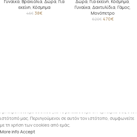
Γυναίκα
,
Βραχιόλια
,
Δώρα
,
Για
Δώρα
,
Για εκείνη
,
Κόσμημα
,
εκείνη
,
Κόσμημα
Γυναίκα
,
Δαχτυλίδια
,
Γάμος
,
38
€
Μονόπετρο
46
€
470
€
620
€
Χρησιμοποιούμε cookies για να βελτιώσουμε την εμπειρία σας στον
ιστότοπό μας. Περιηγούμενοι σε αυτόν τον ιστότοπο, συμφωνείτε
με τη χρήση των cookies από εμάς.
More info
Accept