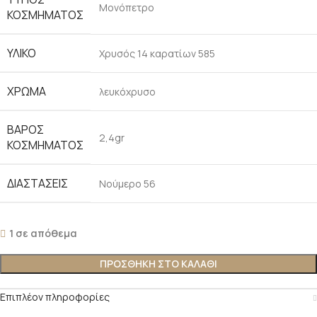
Μονόπετρο
ΚΟΣΜΉΜΑΤΟΣ
ΥΛΙΚΌ
Χρυσός 14 καρατίων 585
ΧΡΏΜΑ
λευκόχρυσο
ΒΆΡΟΣ
2,4gr
ΚΟΣΜΉΜΑΤΟΣ
ΔΙΑΣΤΆΣΕΙΣ
Νούμερο 56
1 σε απόθεμα
ΠΡΟΣΘΉΚΗ ΣΤΟ ΚΑΛΆΘΙ
Επιπλέον πληροφορίες