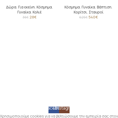
Δώρα
,
Για εκείνη
,
Κόσμημα
,
Κόσμημα
,
Γυναίκα
,
Βάπτιση
,
Γυναίκα
,
Κολιέ
Κορίτσι
,
Σταυροί
28
€
540
€
36
€
625
€
Facebook
Instagram
Χρησιμοποιούμε cookies για να βελτιώσουμε την εμπειρία σας στον