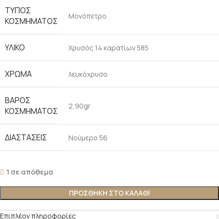
ΤΎΠΟΣ
Μονόπετρο
ΚΟΣΜΉΜΑΤΟΣ
ΥΛΙΚΌ
Χρυσός 14 καρατίων 585
ΧΡΏΜΑ
λευκόχρυσο
ΒΆΡΟΣ
2,90gr
ΚΟΣΜΉΜΑΤΟΣ
ΔΙΑΣΤΆΣΕΙΣ
Νούμερο 56
1 σε απόθεμα
ΠΡΟΣΘΉΚΗ ΣΤΟ ΚΑΛΆΘΙ
Επιπλέον πληροφορίες