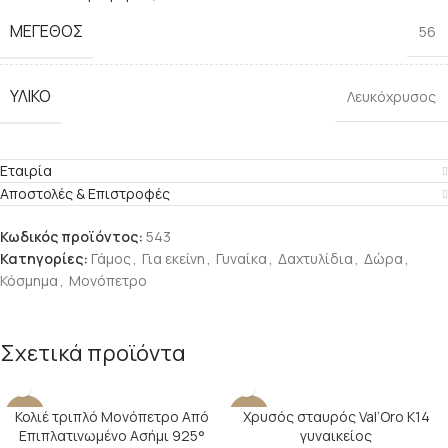
ΜΈΓΕΘΟΣ
56
ΥΛΙΚΌ
Λευκόχρυσος
Εταιρία
Αποστολές & Επιστροφές
Κωδικός προϊόντος:
543
Κατηγορίες:
Γάμος
,
Για εκείνη
,
Γυναίκα
,
Δαχτυλίδια
,
Δώρα
,
Κόσμημα
,
Μονόπετρο
Σχετικά προϊόντα
Κολιέ τριπλό Μονόπετρο Από
Χρυσός σταυρός Val’Oro Κ14
-22%
-14%
Επιπλατινωμένο Ασήμι 925°
γυναικείος