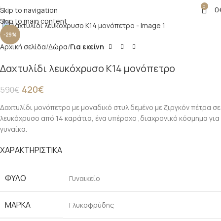
0
0
Skip to navigation
Click to enlarge
Skip to main content
-29%
Αρχική σελίδα
Δώρα
Για εκείνη
Δαχτυλίδι λευκόχρυσο Κ14 μονόπετρο
420
€
590
€
Δαχτυλίδι μονόπετρο με μοναδικό στυλ δεμένο με ζιργκόν πέτρα σε
λευκόχρυσο από 14 καράτια, ένα υπέροχο ,διαχρονικό κόσμημα για
γυναίκα.
ΧΑΡΑΚΤΗΡΙΣΤΙΚΑ
ΦΎΛΟ
Γυναικείο
ΜΆΡΚΑ
Γλυκοφρύδης