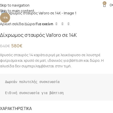
0
0
Skip to navigation
Click to enlarge
Skip to main content
-9%
Αρχική σελίδα
Δώρα
Για εκείνη
Δίχρωμος σταυρός Val’oro σε 14Κ
580
€
640
€
Χρυσός σταυρός 14 καράτια ριγέ με λευκόχρυσο σε λουστρέ
φινίρισμα και χρυσό σε ματ, ιδανικός για βάπτιση και δώρο. Η
αλυσίδα δεν συμπεριλαμβάνεται στην τιμή.
Δωρεάν πολυτελής συσκευασία

Ειδική συσκευασία για βάπτιση
ΧΑΡΑΚΤΗΡΙΣΤΙΚΑ