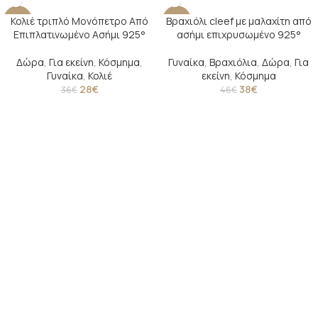
Κολιέ τριπλό Μονόπετρο Από
Βραχιόλι cleef με μαλαχίτη από
-22%
-17%
Επιπλατινωμένο Ασήμι 925°
ασήμι επιχρυσωμένο 925°
SOLD O
UT
Δώρα
,
Για εκείνη
,
Κόσμημα
,
Γυναίκα
,
Βραχιόλια
,
Δώρα
,
Για
Γυναίκα
,
Κολιέ
εκείνη
,
Κόσμημα
28
€
38
€
36
€
46
€