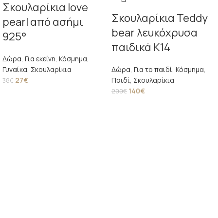
Σκουλαρίκια love
Σκουλαρίκια Teddy
pearl από ασήμι
bear λευκόχρυσα
925°
παιδικά Κ14
Δώρα
,
Για εκείνη
,
Κόσμημα
,
Γυναίκα
,
Σκουλαρίκια
Δώρα
,
Για το παιδί
,
Κόσμημα
,
27
€
Παιδί
,
Σκουλαρίκια
38
€
140
€
200
€