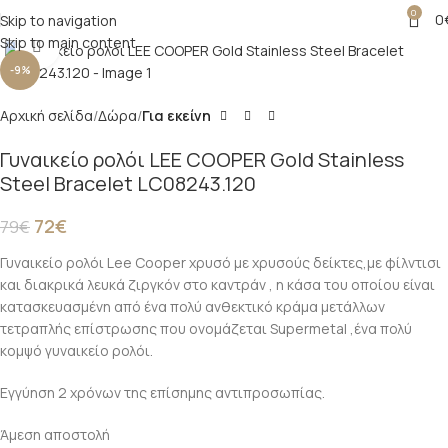
0
0
Skip to navigation
Skip to main content
Click to enlarge
-9%
Αρχική σελίδα
Δώρα
Για εκείνη
Γυναικείο ρολόι LEE COOPER Gold Stainless
Steel Bracelet LC08243.120
72
€
79
€
Γυναικείο ρολόι Lee Cooper χρυσό με χρυσούς δείκτες,με φίλντισι
και διακρικά λευκά ζιργκόν στο καντράν , η κάσα του οποίου είναι
κατασκευασμένη από ένα πολύ ανθεκτικό κράμα μετάλλων
τετραπλής επίστρωσης που ονομάζεται Supermetal ,ένα πολύ
κομψό γυναικείο ρολόι.
Εγγύηση 2 χρόνων της επίσημης αντιπροσωπίας.
Άμεση αποστολή