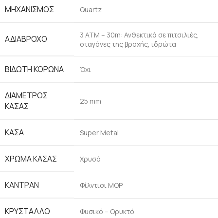
ΜΗΧΑΝΙΣΜΌΣ
Quartz
3 ATM – 30m: Ανθεκτικά σε πιτσιλιές,
ΑΔΙΆΒΡΟΧΟ
σταγόνες της βροχής, ιδρώτα
ΒΙΔΩΤΉ ΚΟΡΏΝΑ
Όχι
ΔΙΆΜΕΤΡΟΣ
25 mm
ΚΆΣΑΣ
ΚΆΣΑ
Super Metal
ΧΡΏΜΑ ΚΆΣΑΣ
Χρυσό
ΚΑΝΤΡΆΝ
Φίλντισι MOP
ΚΡΎΣΤΑΛΛΟ
Φυσικό – Ορυκτό