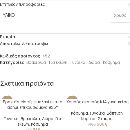
Επιπλέον πληροφορίες
ΥΛΙΚΟ
Χρυσό
Εταιρία
Αποστολές & Επιστροφές
Κωδικός προϊόντος:
452
Κατηγορίες:
Βραχιόλια
,
Για εκείνη
,
Γυναίκα
,
Δώρα
,
Κόσμημα
Σχετικά προϊόντα
Βραχιόλι cleef με μαλαχίτη από
Χρυσός σταυρός Κ14 γυναικείος
-17%
-15%
ασήμι επιχρυσωμένο 925°
SOLD O
Κόσμημα
,
Γυναίκα
,
Βάπτιση
,
UT
Γυναίκα
,
Βραχιόλια
,
Δώρα
,
Για
Κορίτσι
,
Σταυροί
εκείνη
,
Κόσμημα
600
€
710
€
38
€
46
€