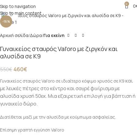
0
0
Skip to navigation
Skip to main content
Click to enlarge
-16%
Αρχική σελίδα
Δώρα
Για εκείνη
Γυναικείος σταυρός Val’oro με ζιργκόν και
αλυσίδα σε Κ9
460
€
550
€
και
Γυναικείος σταυρός Val’oro σε ιδιαίτερο κόψιμο χρυσός σε Κ9
με λευκές πέτρες στο κέντρο και σαγρέ φινίρισμα με
αλυσίδα χρυσή 50εκ. Μια εξαιρετική επιλογή για βάπτιση ή
γυναικείο δώρο.
Διατίθεται μαζί με την αλυσίδα με κούμπωμα ασφαλείας.
Επίσημη γραπτή εγγύηση Val’oro