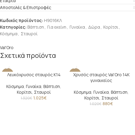
Εταιρία
Αποστολές & Επιστροφές
Κωδικός προϊόντος:
H9016ΚΛ
Κατηγορίες:
Βάπτιση
,
Για εκείνη
,
Γυναίκα
,
Δώρα
,
Κορίτσι
,
Κόσμημα
,
Σταυροί
Val'Oro
Σχετικά προϊόντα
Λευκόχρυσος σταυρός Κ14
Χρυσός σταυρός Val’Oro 14Κ
-22%
-14%
γυναικείος
Κόσμημα
,
Γυναίκα
,
Βάπτιση
,
Κορίτσι
,
Σταυροί
Κόσμημα
,
Γυναίκα
,
Βάπτιση
,
1.025
€
Κορίτσι
,
Σταυροί
1.320
€
880
€
1.020
€