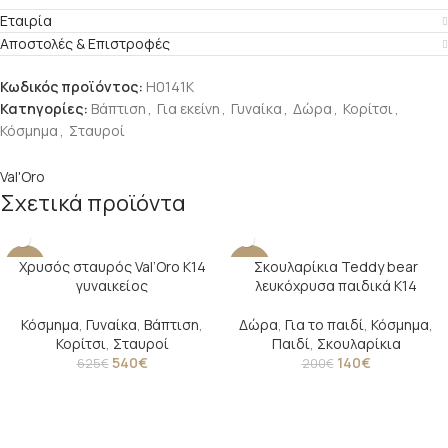
Εταιρία
Αποστολές & Επιστροφές
Κωδικός προϊόντος:
Η0141Κ
Κατηγορίες:
Βάπτιση
,
Για εκείνη
,
Γυναίκα
,
Δώρα
,
Κορίτσι
,
Κόσμημα
,
Σταυροί
Val'Oro
Σχετικά προϊόντα
Χρυσός σταυρός Val’Oro Κ14
Σκουλαρίκια Teddy bear
-14%
-30%
γυναικείος
λευκόχρυσα παιδικά Κ14
Κόσμημα
,
Γυναίκα
,
Βάπτιση
,
Δώρα
,
Για το παιδί
,
Κόσμημα
,
Κορίτσι
,
Σταυροί
Παιδί
,
Σκουλαρίκια
540
€
140
€
625
€
200
€