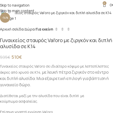
0
0
Skip to navigation
Skip to main content
Click to enlarge
-14%
Αρχική σελίδα
Δώρα
Για εκείνη
Γυναικείος σταυρός Val’oro με ζιργκόν και διπλή
αλυσίδα σε Κ14
510
€
595
€
Γυναικείος σταυρός Val’oro σε ιδιαίτερο κόψιμο με λεπτεπίλεπτες
με λευκή πέτρα ζιργκόν στο κέντρο
άκρες από χρυσό σε Κ14,
και διπλή αλυσίδα. Μια εξαιρετική επιλογή για βάπτιση ή
γυναικείο δώρο.
Διατίθεται μαζί με την αλυσίδα που είναι διπλή με
κούμπωμα ασφαλείας.
Επίσημη γραπτή εγγύηση Val’oro